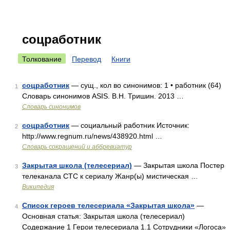
соцработник
Толкование
Перевод
Книги
соцработник
— сущ., кол во синонимов: 1 • работник (64)
1
Словарь синонимов ASIS. В.Н. Тришин. 2013 …
Словарь синонимов
соцработник
— социальный работник Источник:
2
http://www.regnum.ru/news/438920.html …
Словарь сокращений и аббревиатур
Закрытая школа (телесериал)
— Закрытая школа Постер
3
телеканала СТС к сериалу Жанр(ы) мистическая …
Википедия
Список героев телесериала «Закрытая школа»
—
4
Основная статья: Закрытая школа (телесериал)
Содержание 1 Герои телесериала 1.1 Сотрудники «Логоса»