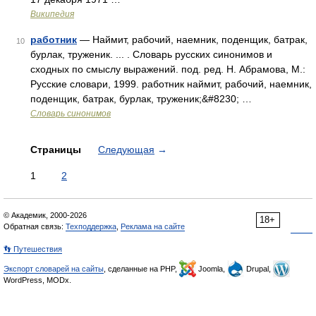
Википедия
работник
— Наймит, рабочий, наемник, поденщик, батрак,
10
бурлак, труженик. ... . Словарь русских синонимов и
сходных по смыслу выражений. под. ред. Н. Абрамова, М.:
Русские словари, 1999. работник наймит, рабочий, наемник,
поденщик, батрак, бурлак, труженик;&#8230; …
Словарь синонимов
Страницы
Следующая
→
1
2
© Академик, 2000-2026
18+
Обратная связь:
Техподдержка
,
Реклама на сайте
👣 Путешествия
Экспорт словарей на сайты
, сделанные на PHP,
Joomla,
Drupal,
WordPress, MODx.