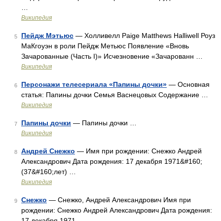
…
Википедия
Пейдж Мэтьюс
— Холливелл Paige Matthews Halliwell Роуз
5
МаКгоуэн в роли Пейдж Метьюс Появление «Вновь
Зачарованные (Часть I)» Исчезновение «Зачарованн …
Википедия
Персонажи телесериала «Папины дочки»
— Основная
6
статья: Папины дочки Семья Васнецовых Содержание …
Википедия
Папины дочки
— Папины дочки …
7
Википедия
Андрей Снежко
— Имя при рождении: Снежко Андрей
8
Александрович Дата рождения: 17 декабря 1971&#160;
(37&#160;лет) …
Википедия
Снежко
— Снежко, Андрей Александрович Имя при
9
рождении: Снежко Андрей Александрович Дата рождения:
17 декабря 1971 …